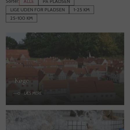
Sorter:
ALLE
PÅ PLADSEN
LIGE UDEN FOR PLADSEN
1-25 KM
25-100 KM
Køge
LÆS MERE