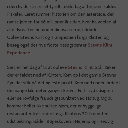
i den hvide klint er et tyndt, mørkt lag af ler, som kaldes
Fiskeler. Leret rummer historien om den asteroide, der
ramte jorden for 66 millioner år siden, hvor halvdelen af
alle dyrearter, herunder dinosaurerne, uddøde.
Oplev Stevns Klint og Trampestien langs Klinten og
besøg også det nye flotte besøgscenter
Stevns Klint
Experience
.
Sæt en hel dag af til at opleve
Stevns Klint
. Stå i Kirken
der er faldet ned af Klinten. Kom op i det gamle Stevns
Fyr, der står på det højeste punkt. Kom ned under jorden i
de mange kilometer gange i Stevns Fort, nyd udsigten
eller se rovfulge fra udsigtspunktet ved Holtug. Og du
kommer heller ikke sulten hjem, der er hyggelige
restauranter tre steder langs Klintens 20 kilometers
udstrækning. Både i Bøgeskoven, i Højerup og i Rødvig.