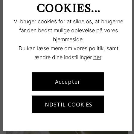
BonBon-Land
COOKIES...
LÆS MERE
Vi bruger cookies for at sikre os, at brugerne
får den bedst mulige oplevelse på vores
hjemmeside.
Du kan læse mere om vores politik, samt
ændre dine indstillinger
her
.
Stranden og Skoven
Accepter
LÆS MERE
INDSTIL COOKIES