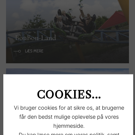
BonBon-Land
LÆS MERE
COOKIES...
Vi bruger cookies for at sikre os, at brugerne
får den bedst mulige oplevelse på vores
Stranden og Skoven
hjemmeside.
LÆS MERE
Du kan læse mere om vores politik, samt