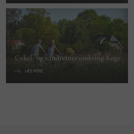
Cykel- og vandreture omkring Køge
LÆS MERE