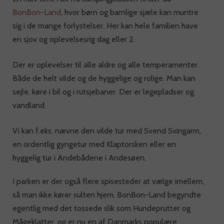
BonBon-Land
, hvor børn og barnlige sjæle kan muntre
sig i de mange forlystelser. Her kan hele familien have
en sjov og oplevelsesrig dag eller 2.
Der er oplevelser til alle aldre og alle temperamenter.
Både de helt vilde og de hyggelige og rolige. Man kan
sejle, køre i bil og i rutsjebaner. Der er legepladser og
vandland.
Vi kan f.eks. nævne den vilde tur med Svend Svingarm,
en ordentlig gyngetur med Klaptorsken eller en
hyggelig tur i Andebådene i Andesøen.
I parken er der også flere spisesteder at vælge imellem,
så man ikke kører sulten hjem. BonBon-Land begyndte
egentlig med det tossede slik som Hundeprutter og
Mågeklatter, og er nu en af Danmarks populære