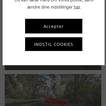
ændre dine indstillinger
her
.
Accepter
INDSTIL COOKIES
Golf ved Køge
LÆS MERE