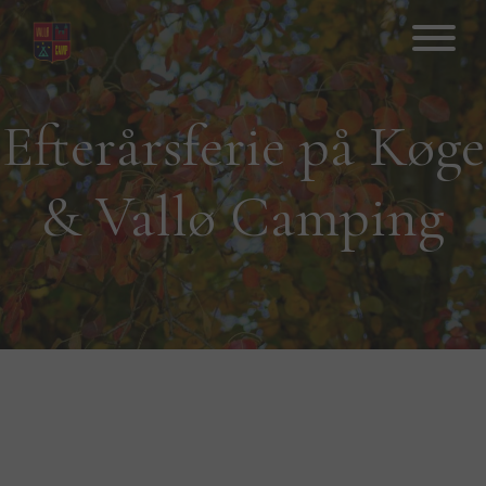
Hop
til
indhold
Efterårsferie på Køge
& Vallø Camping