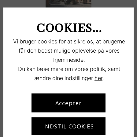
5. KULTUR OG
SMAGSOPLEVELSER
COOKIES...
Vi bruger cookies for at sikre os, at brugerne
Den gamle købstad
Køge
med Køge Torv som centrum
ligger kun 1 km fra Køge & Vallø Camping og er helt sikkert
får den bedst mulige oplevelse på vores
et besøg værd. Byen har smukke, velbevarede huse fra
hjemmeside.
middelalderen, hyggelige gårde og masser af
lækre
Du kan læse mere om vores politik, samt
spisesteder og cafeer
. På
Kultunaut
kan du bl.a. finde
ændre dine indstillinger
her
.
kulturelle oplevelser i Køge i din ferie.
Accepter
INDSTIL COOKIES