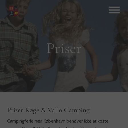
Hop
til
indhold
Priser
Priser Køge & Vallø Camping
Campingferie nær København behøver ikke at koste