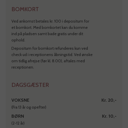
BOMKORT
Ved ankomst betales kr. 100 i depositum for
et bomkort. Med bomkortet kan du komme
ind på pladsen samt bade gratis under dit
ophold.
Depositum for bomkort refunderes kun ved
check ud i receptionens åbningstid. Ved ønske
om tidlig afrejse (før kl. 8.00), aftales med
receptionen.
DAGSGÆSTER
VOKSNE
Kr. 20,-
(Fra 13 år og opefter)
BØRN
Kr. 10,-
(2-12 år)