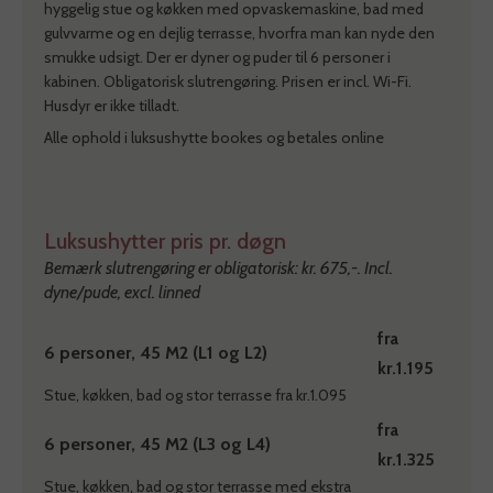
hyggelig stue og køkken med opvaskemaskine, bad med
gulvvarme og en dejlig terrasse, hvorfra man kan nyde den
smukke udsigt. Der er dyner og puder til 6 personer i
kabinen. Obligatorisk slutrengøring. Prisen er incl. Wi-Fi.
Husdyr er ikke tilladt.
Alle ophold i luksushytte bookes og betales online
Luksushytter pris pr. døgn
Bemærk slutrengøring er obligatorisk: kr. 675,-. Incl.
dyne/pude, excl. linned
fra
6 personer, 45 M2 (L1 og L2)
kr.1.195
Stue, køkken, bad og stor terrasse fra kr.1.095
fra
6 personer, 45 M2 (L3 og L4)
kr.1.325
Stue, køkken, bad og stor terrasse med ekstra