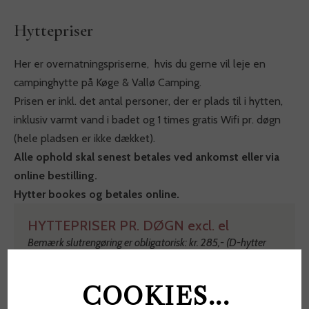
Hyttepriser
Her er overnatningspriserne, hvis du gerne vil leje en
campinghytte på Køge & Vallø Camping.
Prisen er inkl. det antal personer, der er plads til i hytten,
inklusiv varmt vand i badet og 1 times gratis Wifi pr. døgn
(hele pladsen er ikke dækket).
Alle ophold skal senest betales ved ankomst eller via
online bestilling.
Hytter bookes og betales online.
HYTTEPRISER PR. DØGN excl. el
Bemærk slutrengøring er obligatorisk: kr. 285,- (D-hytter
dog kr. 100,-)
6 personer, 20 M2 (A1-A3)
fra 750 kr.
COOKIES...
med vand og te-køkken