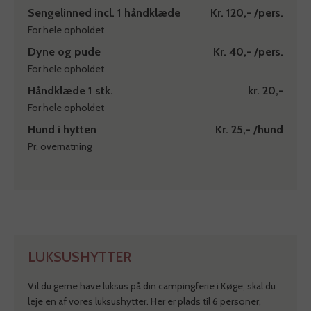
Sengelinned incl. 1 håndklæde
Kr. 120,- /pers.
For hele opholdet
Dyne og pude
Kr. 40,- /pers.
For hele opholdet
Håndklæde 1 stk.
kr. 20,-
For hele opholdet
Hund i hytten
Kr. 25,- /hund
Pr. overnatning
LUKSUSHYTTER
Vil du gerne have luksus på din campingferie i Køge, skal du
leje en af vores luksushytter. Her er plads til 6 personer,