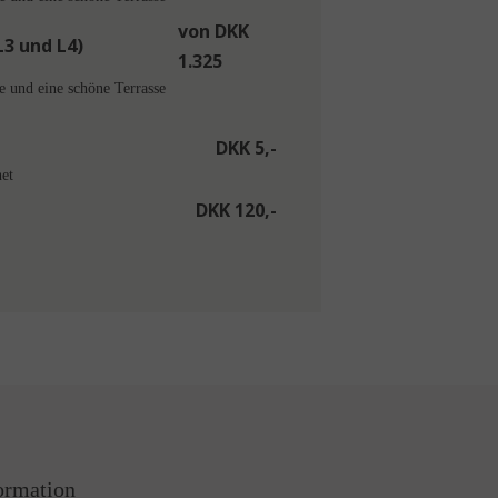
von DKK
L3 und L4)
1.325
und eine schöne Terrasse
DKK 5,-
et
DKK 120,-
ormation