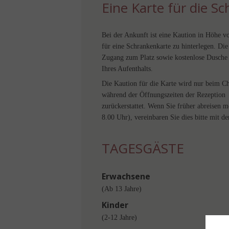
Eine Karte für die S
Bei der Ankunft ist eine Kaution in Höhe
für eine Schrankenkarte zu hinterlegen. Die
Zugang zum Platz sowie kostenlose Dusche
Ihres Aufenthalts.
Die Kaution für die Karte wird nur beim C
während der Öffnungszeiten der Rezeption
zurückerstattet. Wenn Sie früher abreisen 
8.00 Uhr), vereinbaren Sie dies bitte mit de
TAGESGÄSTE
Erwachsene
(Ab 13 Jahre)
Kinder
(2-12 Jahre)