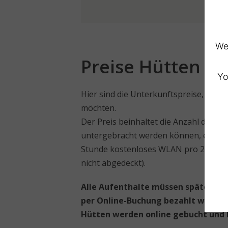
We 
Preise Hütten
Yo
Hier sind die Unterkunftspreise, wenn
möchten.
Der Preis beinhaltet die Anzahl der Pe
untergebracht werden können, einschl
Stunde kostenloses WLAN pro 24 Stund
nicht abgedeckt).
Alle Aufenthalte müssen spätestens
per Online-Buchung bezahlt werden
Hütten werden online gebucht und 