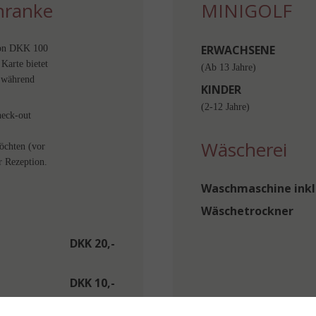
chranke
MINIGOLF
ERWACHSENE
 von DKK 100
 Karte bietet
(Ab 13 Jahre)
 während
KINDER
(2-12 Jahre)
heck-out
Wäscherei
möchten (vor
r Rezeption.
Waschmaschine inkl
Wäschetrockner
DKK 20,-
DKK 10,-