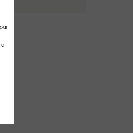
 our
 or