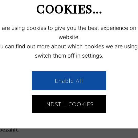
COOKIES...
are using cookies to give you the best experience on
website.
u can find out more about which cookies we are using
switch them off in
settings
.
 Sie eine Hütte mieten
rsonen, die in der Kabine
Enable All
ießlich Dusche und 1
en (der gesamte Platz ist
INDSTIL COOKIES
 bei der Ankunft oder
.
bezahlt.