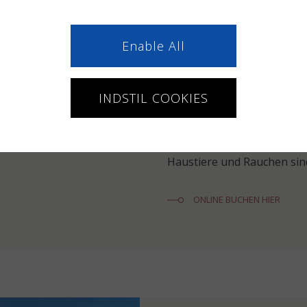
Großes und geräumi
Fußbodenheizung
Enable All
TV- und Internetans
genutzt werden)
25 m² große Holzter
INDSTIL COOKIES
Idyllische Aussicht
Bettdecken/Kissen sind in 
Haustiere und Rauchen sin
ONLINE BUCHEN HIER