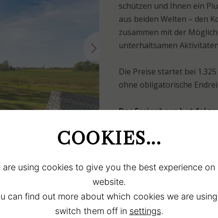
schützen und Ihnen ein Plu
aus beiden Welten – den K
zusammen mit der Möglichkei
unterhaltsamen Aktivitäte
Die Preise startet bei 1.32
ohne obligatorische Endre
Das Ferienhaus hat folge
Schlafplätze für 6 P
COOKIES...
Einzelbetten und ei
und Kissen für 6 Pe
Esstisch in der Wohn
are using cookies to give you the best experience on
Personen
website.
Töpfe, Pfanne, diver
u can find out more about which cookies we are using
Gefrierschrank, Kaf
switch them off in
settings
.
Gemütliche Sofaecke