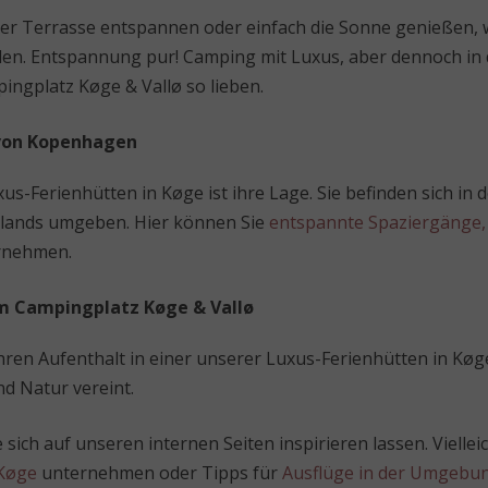
der Terrasse entspannen oder einfach die Sonne genießen, 
ielen. Entspannung pur! Camping mit Luxus, aber dennoch i
ingplatz Køge & Vallø so lieben.
 von Kopenhagen
xus-Ferienhütten in Køge ist ihre Lage. Sie befinden sich i
elands umgeben. Hier können Sie
entspannte Spaziergänge,
rnehmen.
em Campingplatz Køge & Vallø
ren Aufenthalt in einer unserer Luxus-Ferienhütten in Køge
d Natur vereint.
ich auf unseren internen Seiten inspirieren lassen. Viellei
Køge
unternehmen oder Tipps für
Ausflüge in der Umgebu