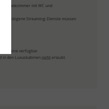
ges Badezimmer mit WC und
chluss (eigene Streaming-Dienste müssen
rasse
der Kabine verfügbar.
d in den Luxuskabinen
nicht
erlaubt.