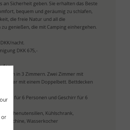
s an Sicherheit geben. Sie erhalten das Beste
omfort, bequem und geräumig zu schlafen,
t, die freie Natur und all die
n zu genießen, die mit Camping einhergehen.
5 DKK/nacht.
inigung DKK 675,-
ndes:
ersonen in 3 Zimmern. Zwei Zimmer mit
n Zimmer mit einem Doppelbett. Bettdecken
rsonen
küche für 6 Personen und Geschirr für 6
 our
se Küchenutensilien, Kühlschrank,
 or
feemaschine, Wasserkocher