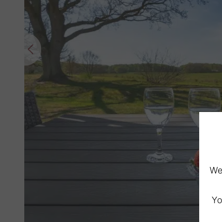
We 
Yo