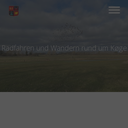
Hop
til
indhold
Radfahren und Wandern rund um Køge