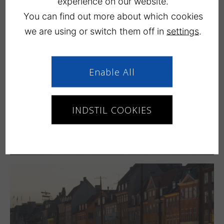
experience on our website.
LÆS MERE
You can find out more about which cookies
we are using or switch them off in
settings
.
Enable All
INDSTIL COOKIES
Knuthenborg Safaripark
LÆS MERE