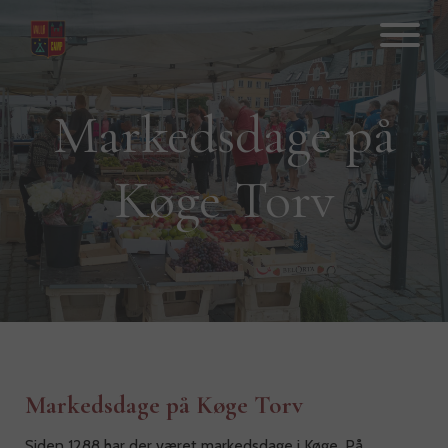
Hop
til
indhold
Markedsdage på
Køge Torv
Markedsdage på Køge Torv
Siden 1288 har der været markedsdage i Køge. På