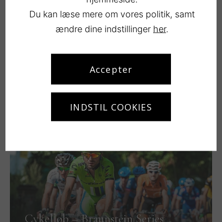
Du kan læse mere om vores politik, samt
ændre dine indstillinger
her
.
Accepter
Musik i Køge
INDSTIL COOKIES
LÆS MERE
Cykelløb – Braunstein Series