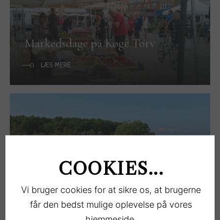
Markedsdage på Køge Torv
LÆS MERE
COOKIES...
Veteranbiltræf
Vi bruger cookies for at sikre os, at brugerne
LÆS MERE
får den bedst mulige oplevelse på vores
hjemmeside.