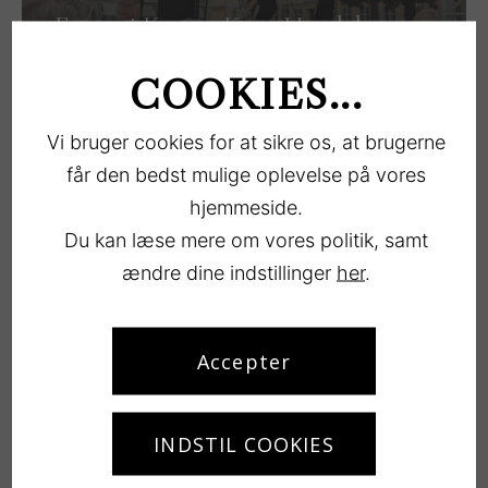
Events i Køge – Køge Handel
LÆS MERE
COOKIES...
Vi bruger cookies for at sikre os, at brugerne
får den bedst mulige oplevelse på vores
hjemmeside.
Du kan læse mere om vores politik, samt
ændre dine indstillinger
her
.
Begivenhedskalender Køge –
Kultunaut
Accepter
LÆS MERE
INDSTIL COOKIES