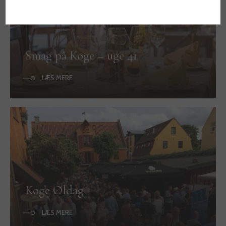
Smag på Køge – uge 41
LÆS MERE
Køge Øldag
LÆS MERE