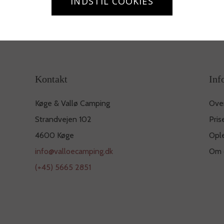
INDSTIL COOKIES
Kontakt
Inf
Køge & Vallø Camping
Ove
Strandvejen 102
Pris
4600 Køge
Opl
info@valloecamping.dk
Om 
(+45) 5665 2851