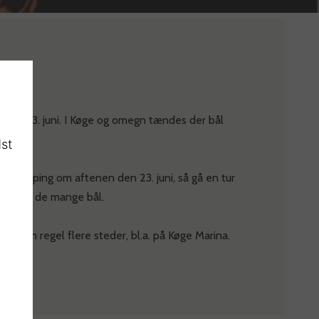
 den 23. juni. I Køge og omegn tændes der bål
dst
lø Camping om aftenen den 23. juni, så gå en tur
 syn af de mange bål.
ns som regel flere steder, bl.a. på Køge Marina.