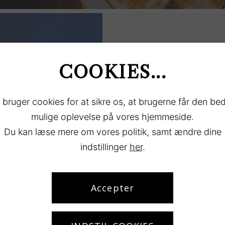
Sct. Hans
COOKIES...
Sct. Hans – midsommer fejres
ved kysten langs Køge Bugt.
 bruger cookies for at sikre os, at brugerne får den be
mulige oplevelse på vores hjemmeside.
Holder du ferie på Køge & Val
Du kan læse mere om vores politik, samt ændre dine
til stranden og se det smukke
indstillinger
her
.
Rundt i området fejres Sct. Ha
Accepter