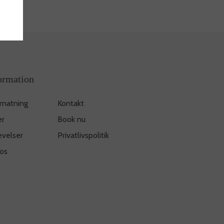
ormation
rnatning
Kontakt
er
Book nu
evelser
Privatlivspolitik
os