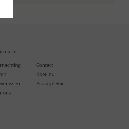
ormatie
rnachting
Contact
zen
Boek nu
evenissen
Privacybeleid
r ons