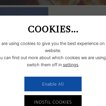
COOKIES...
Midzomer
Midzomer wordt gevierd op
are using cookies to give you the best experience on
vreugdevuren aangestoken 
website.
u can find out more about which cookies we are using
Als je op de avond van 23 j
switch them off in
settings
.
Camping, maak dan een wan
prachtige aanblik van de v
Enable All
In de omgeving wordt midz
gevierd, waaronder in de j
INDSTIL COOKIES