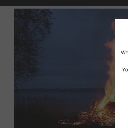
We 
Yo