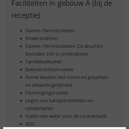
Faciliteiten in gebouw A (bij de
receptie)
Dames-/herentoiletten
Kindertoiletten
Dames-/herentoiletten. De douches
bevinden zich in privécabines
Familiebadkamer
Babyverschoonruimte
Ruime keuken met ovens en gaspitten,
en afwasmogelijkheid
Visreinigingsruimte
Legen van kampeertoiletten en
campertanks
Vullen van water voor de caravantank
AED