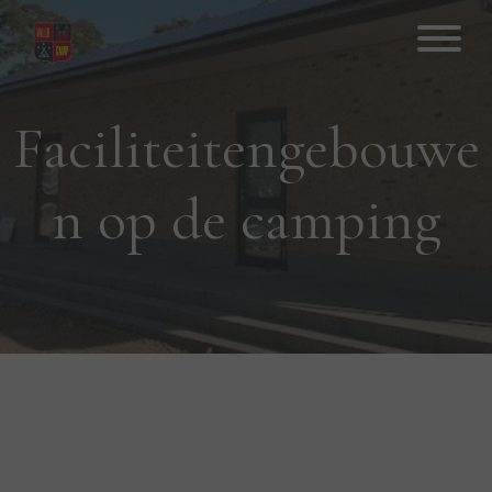
Hop
til
indhold
Faciliteitengebouwe
n op de camping