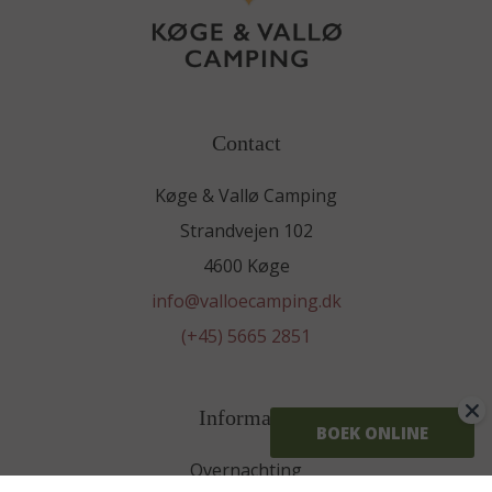
Contact
Køge & Vallø Camping
Strandvejen 102
4600 Køge
info@valloecamping.dk
(+45) 5665 2851
Informatie
BOEK ONLINE
Overnachting