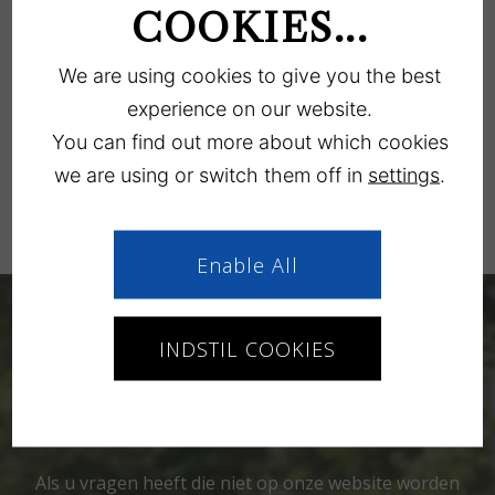
COOKIES...
BUITEN DE OPENINGSTIJDEN:
We are using cookies to give you the best
experience on our website.
In geval van nood kunt u de camping bereiken op
You can find out more about which cookies
tel. 21 58 90 91
we are using or switch them off in
settings
.
U kunt via dit telefoonnummer geen plaats
reserveren
Enable All
INDSTIL COOKIES
Heb je ergens vragen over?
Als u vragen heeft die niet op onze website worden