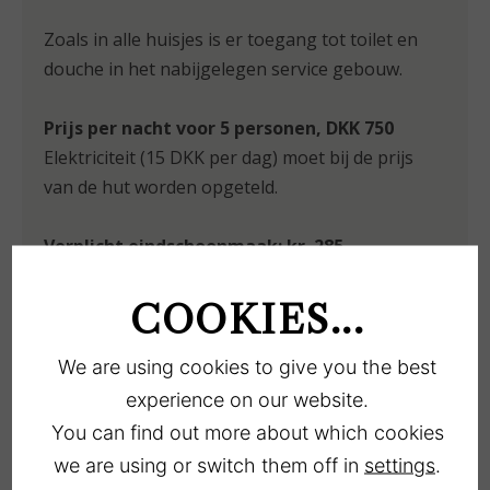
Zoals in alle huisjes is er toegang tot toilet en
douche in het nabijgelegen service gebouw.
Prijs per nacht voor 5 personen, DKK 750
Elektriciteit (15 DKK per dag) moet bij de prijs
van de hut worden opgeteld.
Verplicht eindschoonmaak: kr. 285,-
COOKIES...
BOEK ONLINE
We are using cookies to give you the best
experience on our website.
You can find out more about which cookies
we are using or switch them off in
settings
.