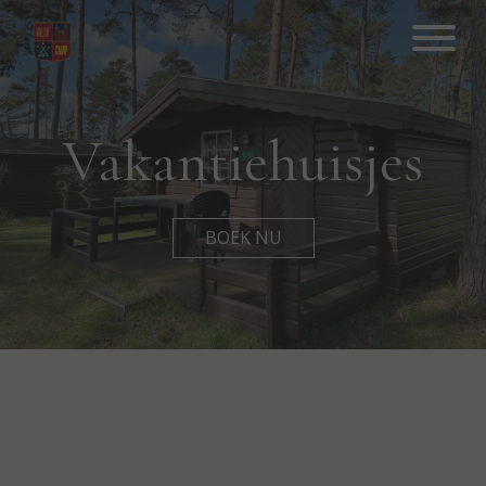
Hop
til
indhold
Vakantiehuisjes
BOEK NU