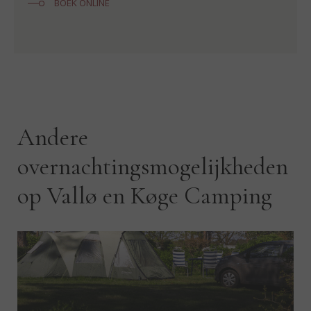
Huisdieren en roken niet toegestaan.
BOEK ONLINE
Andere
overnachtingsmogelijkheden
op Vallø en Køge Camping