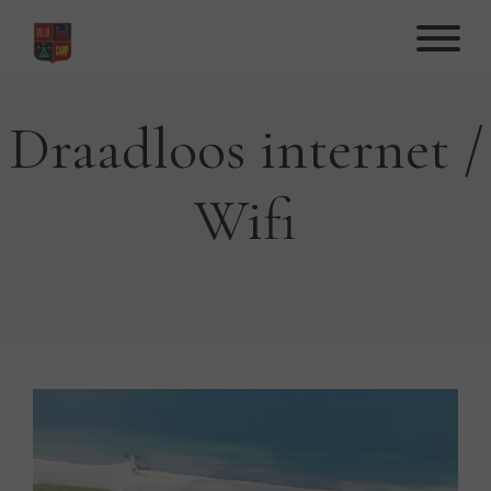
Hop
til
indhold
Draadloos internet /
Wifi