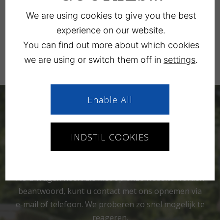
nodig is.
We are using cookies to give you the best
We verbeteren voortdurend onze dekking op de
experience on our website.
camping, dus bij de receptie kan je kaart met de
You can find out more about which cookies
laatste update van de internetdekking op de
we are using or switch them off in
settings
.
camping krijgen.
Enable All
INDSTIL COOKIES
Heb je ergens vragen over?
Als u vragen heeft die niet op onze website worden
beantwoord, kunt u contact met ons opnemen via
e-mail of telefoon. We proberen zo snel mogelijk te
reageren.