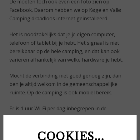
De moeten toch ook even een foto zien op
Facebook. Daarom hebben we op Køge en Vallø
Camping draadloos internet geinstalleerd.
Het is noodzakelijks dat je je eigen computer,
telefoon of tablet bij je hebt. Het signaal is niet
bereikbaar op de hele camping, en dat kan ook
varieren afhankelijk van welke hardware je hebt.
Mocht de verbinding niet goed genoeg zijn, dan
ben je altijd welkom in de gemeenschappelijke
ruimte. Op de camping is ook mobiel bereik.
Er is 1 uur Wi-Fi per dag inbegrepen in de
“toeristische prijs”. Je kan altijd een snellere
verbinding bijkopen, mocht je films willen streamen
COOKIES...
of iets anders waar een snellere verbinding voor