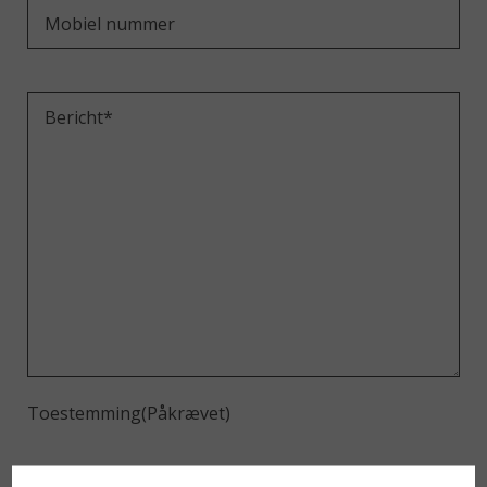
Mobiel
nummer
Bericht*
(Påkrævet)
Toestemming
(Påkrævet)