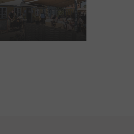
ossa Nova
LÆS MERE