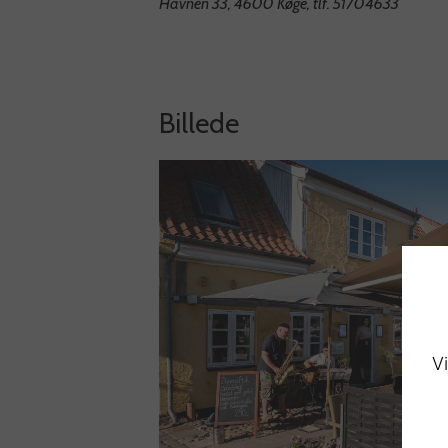
Havnen 33, 4600 Køge, tlf. 51704633
Billede
Vi