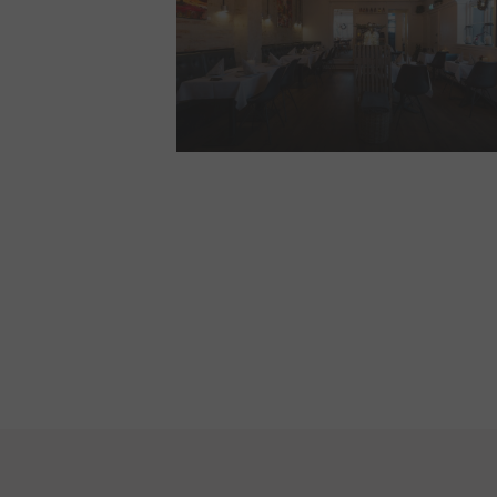
Jenners Dockside
LÆS MERE