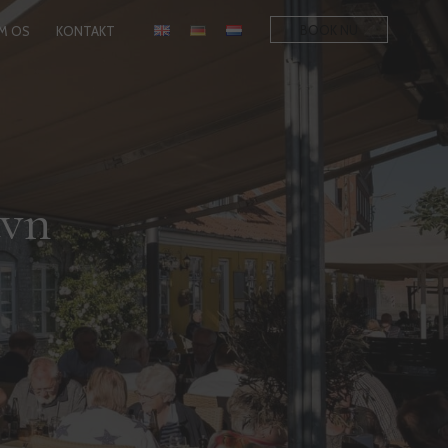
BOOK NU
M OS
KONTAKT
avn