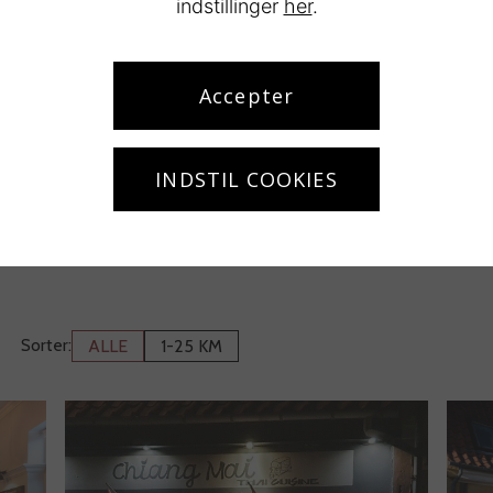
indstillinger
her
.
Accepter
INDSTIL COOKIES
Sorter:
ALLE
1-25 KM