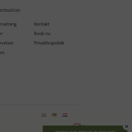
ormation
rnatning
Kontakt
er
Book nu
evelser
Privatlivspolitik
os