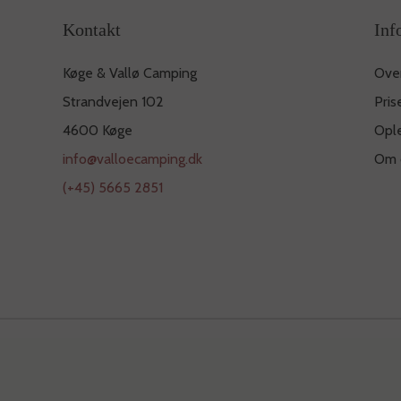
Kontakt
Inf
Køge & Vallø Camping
Ove
Strandvejen 102
Pris
4600 Køge
Opl
info@valloecamping.dk
Om 
(+45) 5665 2851