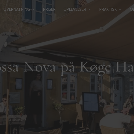
OVERNATNING
PRISER
OPLEVELSER
PRAKTISK
O
ssa Nova på Køge H