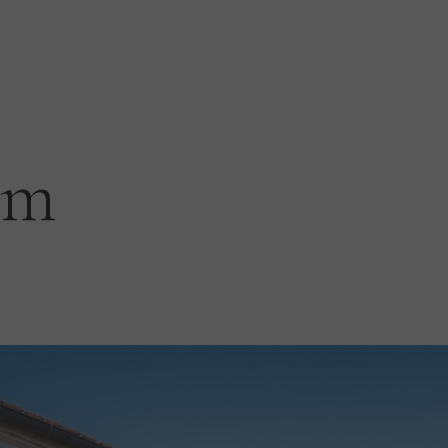
OVERNATNING
PRISER
OPLEVELSER
PRAKTISK
O
km