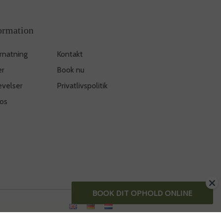
ormation
rnatning
Kontakt
er
Book nu
evelser
Privatlivspolitik
os
BOOK DIT OPHOLD ONLINE