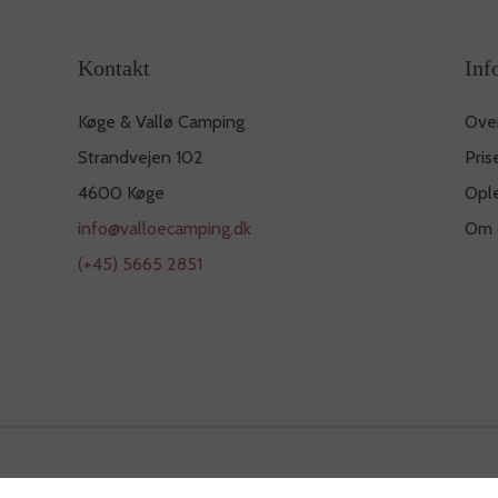
Kontakt
Inf
Køge & Vallø Camping
Ove
Strandvejen 102
Pris
4600 Køge
Opl
info@valloecamping.dk
Om 
(+45) 5665 2851