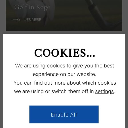
Golf in Køge
LÆS MERE
COOKIES...
We are using cookies to give you the best
experience on our website.
Knuthenborg Safaripark
You can find out more about which cookies
we are using or switch them off in
settings
.
LÆS MERE
Enable All