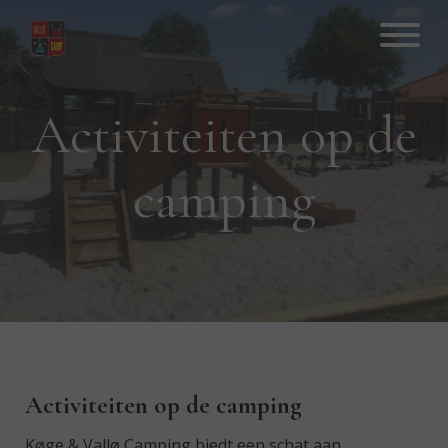
Hop
til
indhold
Activiteiten op de
camping
Activiteiten op de camping
Køge & Vallø Camping biedt een schat aan