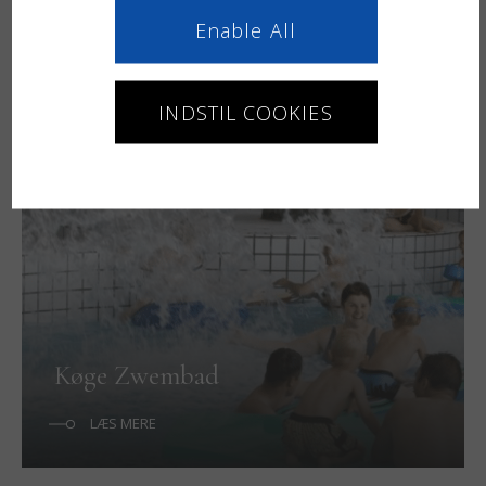
Enable All
Køge
INDSTIL COOKIES
LÆS MERE
Køge Zwembad
LÆS MERE