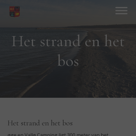
Hop
til
indhold
Het strand en het
bos
Het strand en het bos
øge en Vallø Camping ligt 300 meter van het