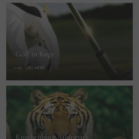
Golf in Køge
LÆS MERE
Knuthenborg Safaripark