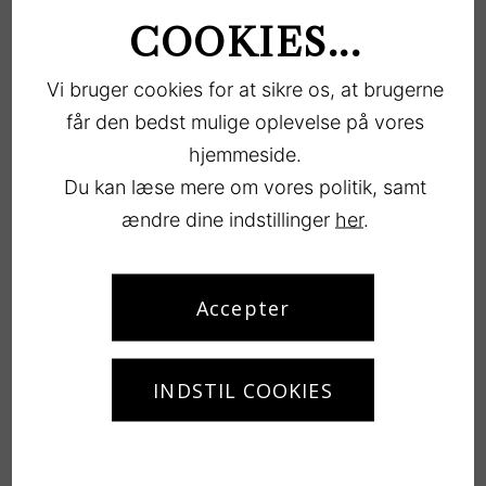
COOKIES...
Vi bruger cookies for at sikre os, at brugerne
får den bedst mulige oplevelse på vores
hjemmeside.
Du kan læse mere om vores politik, samt
Kontakt
ændre dine indstillinger
her
.
Køge & Vallø Camping
Accepter
Strandvejen 102
4600 Køge
info@valloecamping.dk
INDSTIL COOKIES
(+45) 5665 2851