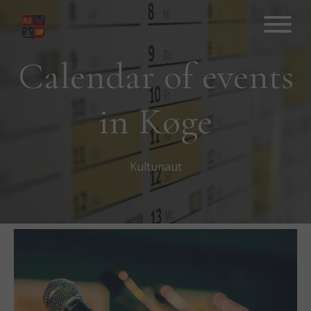
Hop
til
indhold
Calendar of events
in Køge
Kultunaut