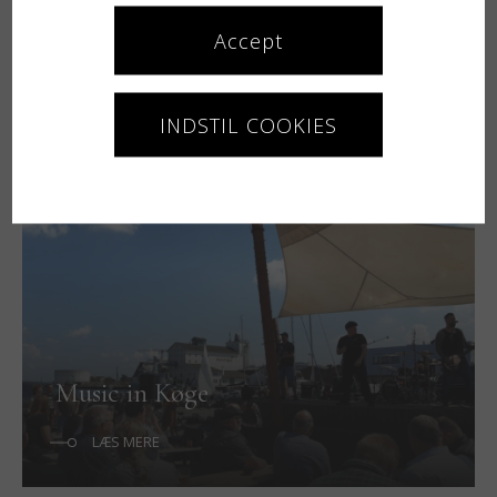
Accept
Køge Beer Day
INDSTIL COOKIES
LÆS MERE
Music in Køge
LÆS MERE