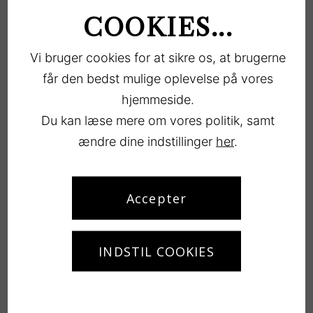
COOKIES...
Vi bruger cookies for at sikre os, at brugerne
får den bedst mulige oplevelse på vores
hjemmeside.
Du kan læse mere om vores politik, samt
Kontakt
ændre dine indstillinger
her
.
Køge & Vallø Camping
Accepter
Strandvejen 102
4600 Køge
info@valloecamping.dk
INDSTIL COOKIES
(+45) 5665 2851