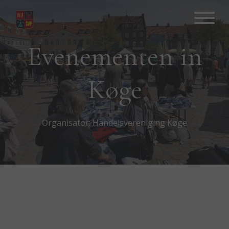
Hop
til
indhold
Evenementen in
Køge
Organisator: Handelsvereniging Køge