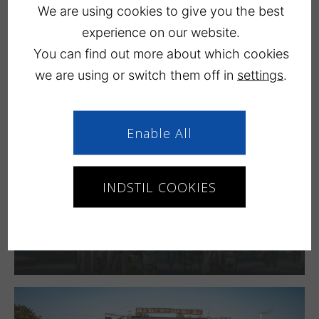
Evenementenkalender in Køge –
We are using cookies to give you the best
Kultunaut
experience on our website.
You can find out more about which cookies
LÆS MERE
we are using or switch them off in
settings
.
Enable All
INDSTIL COOKIES
Fietsroutes – Braunstein Series
LÆS MERE