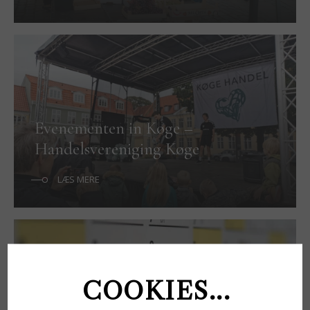
Evenementen in Køge –
Handelsvereniging Køge
LÆS MERE
COOKIES...