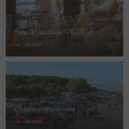
“Smaak van Køge”– week 41
LÆS MERE
Oldtimerbijeenkomst
LÆS MERE