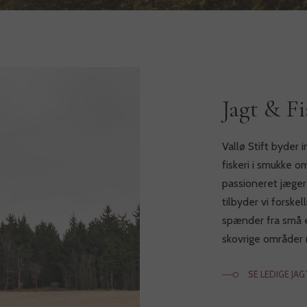
Jagt & Fi
Vallø Stift byder 
fiskeri i smukke 
passioneret jæger 
tilbyder vi forske
spænder fra små e
skovrige områder
SE LEDIGE JA