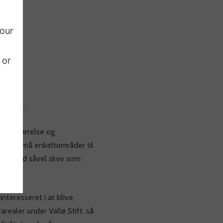
 our
 or
til jagt.
er i størrelse og
nske små enkeltområder til
aler med såvel skov som
teresseret i at blive
arealer under Vallø Stift, så