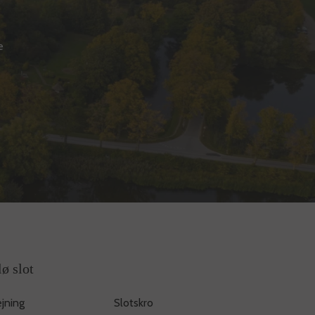
e
lø slot
jning
Slotskro