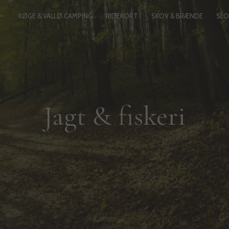
KØGE & VALLØ CAMPING
RIDEKORT
SKOV & BRÆNDE
SL
Jagt & fiskeri