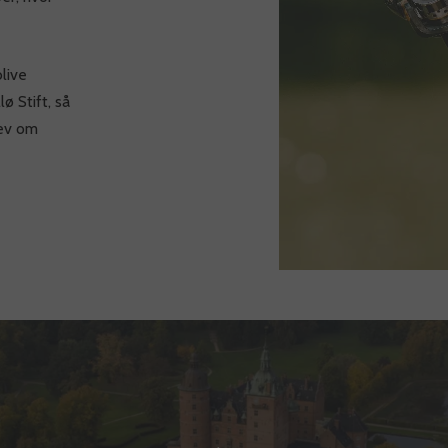
live
ø Stift, så
ev om