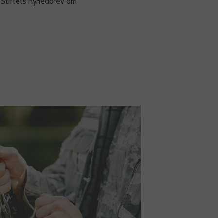
Stiftets nyhedbrev om