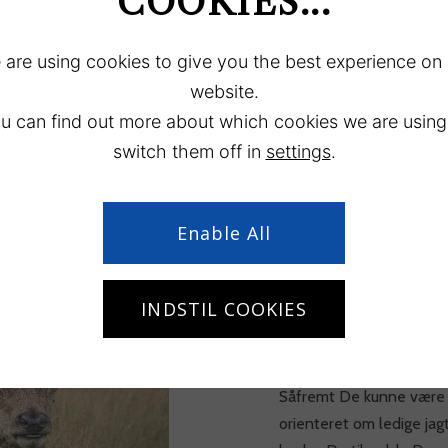
COOKIES...
are using cookies to give you the best experience on
website.
u can find out more about which cookies we are using
Jagt
switch them off in
settings
.
Vallø Stift udlejer arealer 
Enable All
De enkelte arealer varier
sammensætning – fra ga
INDSTIL COOKIES
større kombinerede are
landbrug.
Såfremt De kunne være in
orienteret om ledige jagt