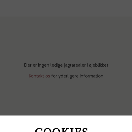
Der er ingen ledige Jagtarealer i øjeblikket
Kontakt os
for yderligere information