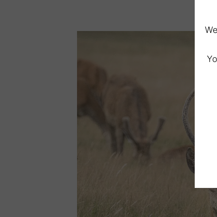
We 
Yo