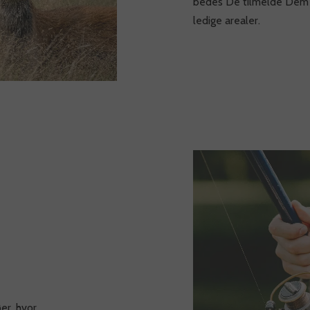
bedes De tilmelde Dem 
ledige arealer.
øer, hvor