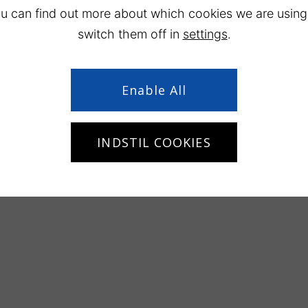
u can find out more about which cookies we are using
switch them off in
settings
.
Enable All
INDSTIL COOKIES