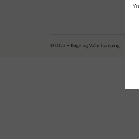
Yo
©2023 – Køge og Vallø Camping