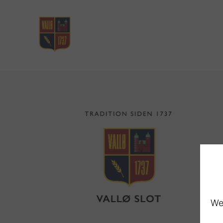
Hop
UDLEJNING
FØDEVARER
til
indhold
We 