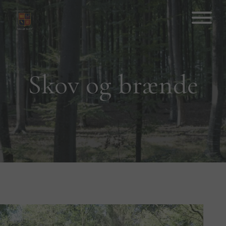
Hop
til
indhold
Skov og brænde