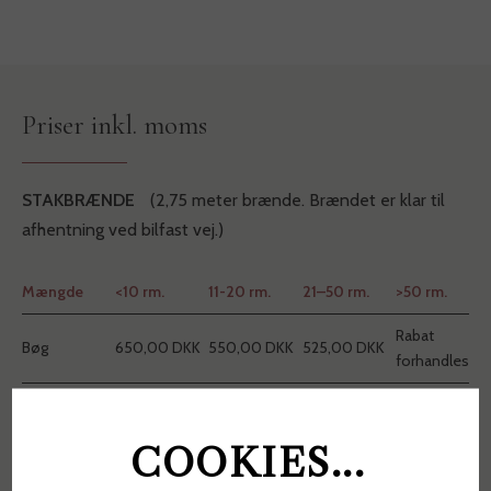
Priser inkl. moms
STAKBRÆNDE
(2,75 meter brænde. Brændet er klar til
afhentning ved bilfast vej.)
Mængde
<10 rm.
11-20 rm.
21–50 rm.
>50 rm.
Rabat
Bøg
650,00 DKK
550,00 DKK
525,00 DKK
forhandles
Rabat
Aks / Eg / Ær
600,00 DKK
500,00 DKK
475,00 DKK
forhandles
COOKIES...