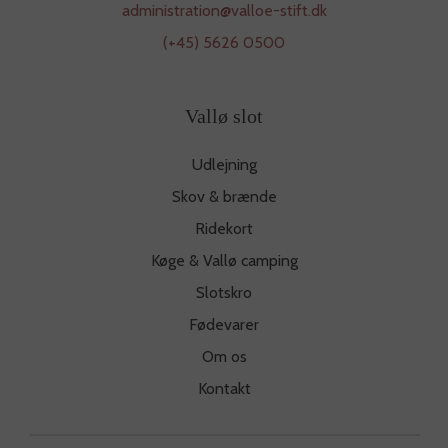
administration@valloe-stift.dk
(+45) 5626 0500
Vallø slot
Udlejning
Skov & brænde
Ridekort
Køge & Vallø camping
Slotskro
Fødevarer
Om os
Kontakt