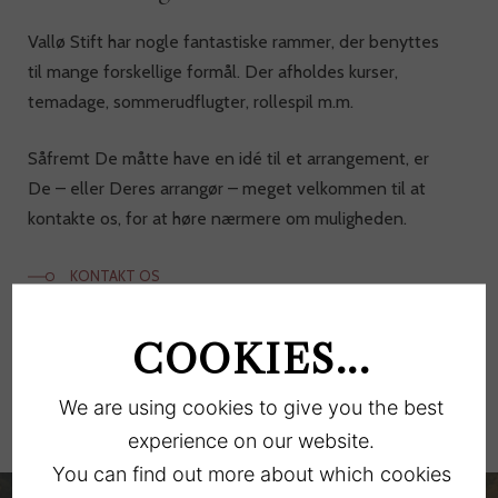
Vallø Stift har nogle fantastiske rammer, der benyttes
til mange forskellige formål. Der afholdes kurser,
temadage, sommerudflugter, rollespil m.m.
Såfremt De måtte have en idé til et arrangement, er
De – eller Deres arrangør – meget velkommen til at
kontakte os, for at høre nærmere om muligheden.
KONTAKT OS
COOKIES...
We are using cookies to give you the best
experience on our website.
You can find out more about which cookies