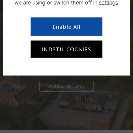
we are using or switch them off in
settings
.
Enable All
Vores historie
INDSTIL COOKIES
Opdag Vallø Slots rige historie og velgørende formål. Fra
kongelige forbindelser til socialt arbejde, vores fortid er
fascinerende.
VORES HISTORIE