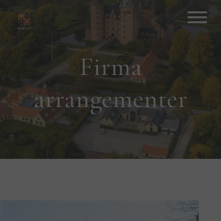
Hop
til
indhold
Firma
arrangementer