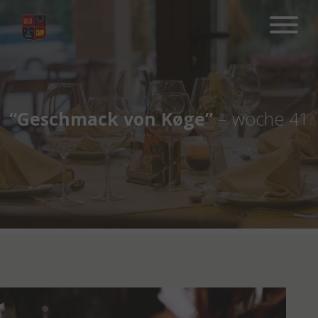
Hop
til
indhold
“Geschmack von Køge”
– woche 41