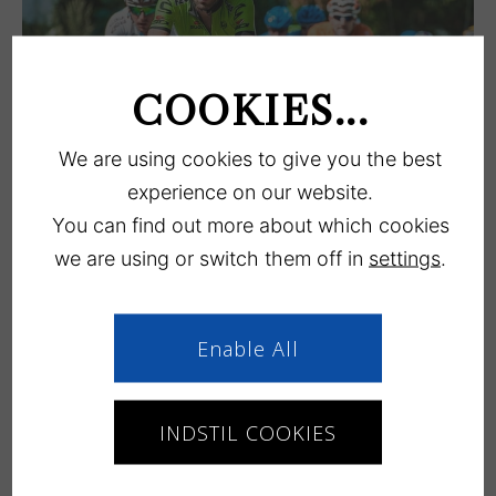
COOKIES...
Radrennen – Braunstein Series
We are using cookies to give you the best
LÆS MERE
experience on our website.
You can find out more about which cookies
we are using or switch them off in
settings
.
Enable All
Køge Festival
INDSTIL COOKIES
LÆS MERE